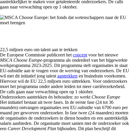
aantrekkelijker te maken voor getalenteerde onderzoekers. De calls
gaan naar verwachting open op 1 oktober.
22,5 miljoen euro om talent aan te trekken
De Europese Commissie publiceert het
concept
voor het nieuwe
MSCA
Choose Europe
-programma als onderdeel van het bijgewerkte
werkprogramma 2023-2025. Dit programma stelt organisaties in staat
EU-subsidie aan te vragen voor de werving van onderzoekers. De EU
wil met dit initiatief jong talent
aantrekken
en braindrain voorkomen.
Hiervoor wil de EU 22,5 miljoen euro uittrekken. Voor onderzoekers
moet het programma onder andere leiden tot meer carrièrezekerheid.
De calls gaan naar verwachting open op 1 oktober.
Onderzoekers aantrekken én behouden: zo werkt
Choose Europe
Het initiatief bestaat uit twee fases. In de eerste fase (24 tot 36
maanden) ontvangen organisaties een EU-subsidie van 6700 euro per
maand per geworven onderzoeker. In fase twee (24 maanden) moeten
de organisaties de onderzoekers in dienst houden en een aantrekkelijk
salaris aanbieden. De organisatie moet samen met de onderzoeker ook
een
Career Development Plan
bijhouden. Dit plan beschrijf dit