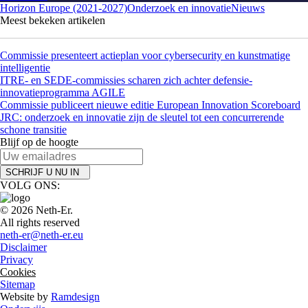
Horizon Europe (2021-2027)
Onderzoek en innovatie
Nieuws
Meest bekeken artikelen
Commissie presenteert actieplan voor cybersecurity en kunstmatige
intelligentie
ITRE- en SEDE-commissies scharen zich achter defensie-
innovatieprogramma AGILE
Commissie publiceert nieuwe editie European Innovation Scoreboard
JRC: onderzoek en innovatie zijn de sleutel tot een concurrerende
schone transitie
Blijf op de hoogte
SCHRIJF U NU IN
VOLG ONS:
© 2026 Neth-Er.
All rights reserved
neth-er@neth-er.eu
Disclaimer
Privacy
Cookies
Sitemap
Website by
Ramdesign