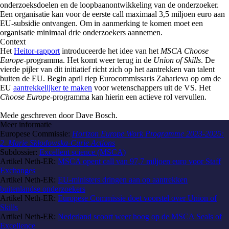
onderzoeksdoelen en de loopbaanontwikkeling van de onderzoeker.
Een organisatie kan voor de eerste call maximaal 3,5 miljoen euro aan
EU-subsidie ontvangen. Om in aanmerking te komen moet een
organisatie minimaal drie onderzoekers aannemen.
Context
Het
Heitor-rapport
introduceerde het idee van het
MSCA
Choose
Europe
-programma. Het komt weer terug in de
Union of Skills
. De
vierde pijler van dit initiatief richt zich op het aantrekken van talent
buiten de EU. Begin april riep Eurocommissaris Zaharieva op om de
EU
aantrekkelijker te maken
voor wetenschappers uit de VS. Het
Choose Europe
-programma kan hierin een actieve rol vervullen.
Mede geschreven door Dave Bosch.
Meer informatie
Europese Commissie:
Horizon Europe Work Programme 2023-2025:
2. Marie Skłodowska-Curie Actions
Subdossier:
Excellent science (MSCA)
Artikel Neth-ER:
MSCA opent call van 97,7 miljoen euro voor Staff
Exchanges
Artikel Neth-ER:
EU-ministers dringen aan op aantrekken
buitenlandse onderzoekers
Artikel Neth-ER:
Europese Commissie doet voorstel over Union of
Skills
Artikel Neth-ER:
Nederland scoort weer hoog op de MSCA Seals of
Excellence