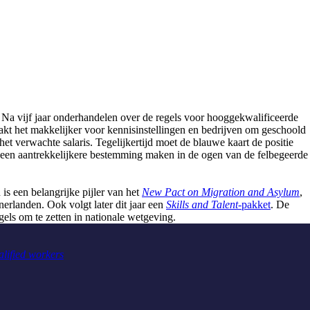
Na vijf jaar onderhandelen over de regels voor hooggekwalificeerde
kt het makkelijker voor kennisinstellingen en bedrijven om geschoold
et verwachte salaris. Tegelijkertijd moet de blauwe kaart de positie
a een aantrekkelijkere bestemming maken in de ogen van de felbegeerde
is een belangrijke pijler van het
New Pact on Migration and Asylum
,
erlanden. Ook volgt later dit jaar een
Skills and Talent
-pakket
. De
els om te zetten in nationale wetgeving.
alified workers