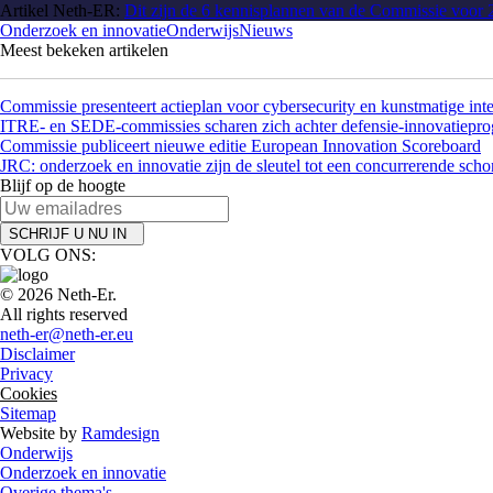
Artikel Neth-ER:
Dit zijn de 6 kennisplannen van de Commissie voor 
Onderzoek en innovatie
Onderwijs
Nieuws
Meest bekeken artikelen
Commissie presenteert actieplan voor cybersecurity en kunstmatige inte
ITRE- en SEDE-commissies scharen zich achter defensie-innovatie
Commissie publiceert nieuwe editie European Innovation Scoreboard
JRC: onderzoek en innovatie zijn de sleutel tot een concurrerende schon
Blijf op de hoogte
SCHRIJF U NU IN
VOLG ONS:
© 2026 Neth-Er.
All rights reserved
neth-er@neth-er.eu
Disclaimer
Privacy
Cookies
Sitemap
Website by
Ramdesign
Onderwijs
Onderzoek en innovatie
Overige thema's