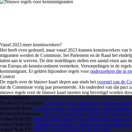
Vanaf 2023 meer kenniswerkers?
Het heeft even geduurd, maar vanaf 2023 kunnen kenniswerkers van bui
migranten werden de Commissie, het Parlement en de Raad het eindel
talent aan te werven. De drie instellingen stellen een aantal eisen aan
van Europa als kenniscontinent versterken. Versoepelingen in de rege
kennismigrant. Er gelden bijzondere regels voor
onderzoekers die in ei
Context
De regels over de blauwe kaart slepen aan sinds het
voorstel van de C
dat de Commissie vorig jaar presenteerde. Als onderdeel van dat pact 
nieuwe regels voor de blauwe kaart moeten nog bevestigd worden door h
Meer informatie
Persbericht Commissie:
EU Blue Card: Commission welcomes political 
Persbericht Raad:
Legal migration: Council presidency and European P
Persbericht Parlement:
Agreement on an improved EU admission system 
Artikel Neth-ER:
Meer EU-steun nodig voor onderzoekers die gevaar l
Artikel Neth-ER:
Commissie wil talent uit derde landen aantrekken me
Artikel Neth-ER:
Onderwijs speelt cruciale rol bij integratie