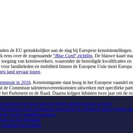
ten de EU gemakkelijker aan de slag bij Europese kennisinstellingen. 
ijk eens over de zogenaamde
“
Blue Card
”-richtlijn
. De blauwe kaart maa
 de toegang van kenniswerkers, waaronder de benodigde kwalificaties en h
ls voor familieleden en mobiliteit binnen de Europese Unie moet Europ
gen land gevaar lopen
.
ommissie in 2016
. Kennismigratie staat hoog in het Europese vaandel en 
zal de Commissie talentenovereenkomsten uitwerken met specifieke partn
et Parlement en de Raad. Daarna krijgen lidstaten twee jaar om de reg
agreement on new rules for highly skilled migrant workers
arliament reach provisional agreement on scheme to attract highly qu
for highly qualified workers
open in hun thuisland
t simpelere procedures