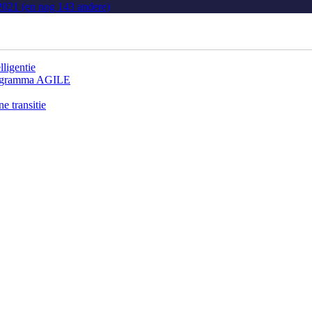
2021 (en nog 143 andere)
lligentie
programma AGILE
e transitie