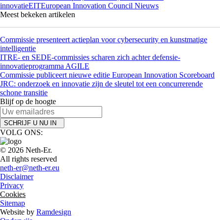
innovatie
EIT
European Innovation Council
Nieuws
Meest bekeken artikelen
Commissie presenteert actieplan voor cybersecurity en kunstmatige
intelligentie
ITRE- en SEDE-commissies scharen zich achter defensie-
innovatieprogramma AGILE
Commissie publiceert nieuwe editie European Innovation Scoreboard
JRC: onderzoek en innovatie zijn de sleutel tot een concurrerende
schone transitie
Blijf op de hoogte
SCHRIJF U NU IN
VOLG ONS:
© 2026 Neth-Er.
All rights reserved
neth-er@neth-er.eu
Disclaimer
Privacy
Cookies
Sitemap
Website by
Ramdesign