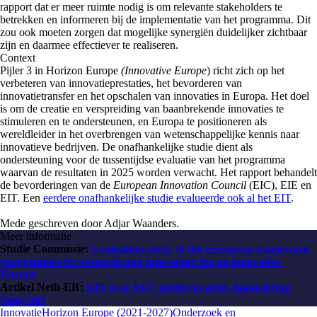
rapport dat er meer ruimte nodig is om relevante stakeholders te
betrekken en informeren bij de implementatie van het programma. Dit
zou ook moeten zorgen dat mogelijke synergiën duidelijker zichtbaar
zijn en daarmee effectiever te realiseren.
Context
Pijler 3 in Horizon Europe
(Innovative Europe
) richt zich op het
verbeteren van innovatieprestaties, het bevorderen van
innovatietransfer en het opschalen van innovaties in Europa. Het doel
is om de creatie en verspreiding van baanbrekende innovaties te
stimuleren en te ondersteunen, en Europa te positioneren als
wereldleider in het overbrengen van wetenschappelijke kennis naar
innovatieve bedrijven. De onafhankelijke studie dient als
ondersteuning voor de tussentijdse evaluatie van het programma
waarvan de resultaten in 2025 worden verwacht. Het rapport behandelt
de bevorderingen van de
European Innovation Council
(EIC), EIE en
EIT. Een
eerdere onafhankelijke studie evalueerde ook al het EIT
.
Mede geschreven door Adjar Waanders.
Meer informatie
Studie Commissie:
Evaluation study of the European framework
programmes for research and innovation for an innovative
Europe
Artikel Neth-ER:
EIT over EIT: doelen in zicht, financiering
(nog) niet
Innovatie
Horizon Europe (2021-2027)
Onderzoek en