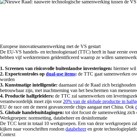
Europese innovatiesamenwerking met de VS gestart
De EU-VS handels- en technologieraad (TTC) heeft in haar eerste ove
hebben vijf werkterreinen geïdentificeerd waarop ze willen samenwerk
1. Screenen van risicovolle buitenlandse investeringen:
hiermee wil 
2. Exportcontroles op
dual-use items
:
de TTC gaat samenwerken over 
worden
3. Kunstmatige intelligentie:
daarnaast zal de Raad zich bezighouden
betrouwbaar zijn, met inachtneming van het beschermen van mensenre
4. Productie halfgeleiders:
de TTC zal samenwerken om leveringszekerhe
verantwoordelijk moet zijn voor
20% van de globale productie in halfg
EU de race om de meest geavanceerde chips aangaat met China. Ook
5. Globale handelsuitdagingen:
tot slot focust de samenwerking zich 
Werkgroepen: normsetting, databeheer en desinformatie
De TCC kent in totaal 10 werkgroepen. Een van deze werkgroepen zal 
kijken naar voorschriften rondom
databeheer
en grote technologieplatf
Context