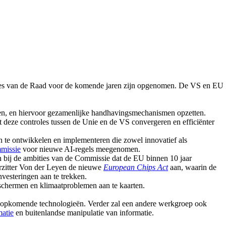
ties van de Raad voor de komende jaren zijn opgenomen. De VS en EU
ren, en hiervoor gezamenlijke handhavingsmechanismen opzetten.
deze controles tussen de Unie en de VS convergeren en efficiënter
en te ontwikkelen en implementeren die zowel innovatief als
mmissie
voor nieuwe AI-regels meegenomen.
an bij de ambities van de Commissie dat de EU binnen 10 jaar
zitter Von der Leyen de nieuwe
European Chips Act
aan, waarin de
vesteringen aan te trekken.
eschermen en klimaatproblemen aan te kaarten.
n opkomende technologieën. Verder zal een andere werkgroep ook
matie
en buitenlandse manipulatie van informatie.