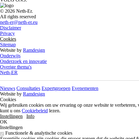
© 2026 Neth-Er.
All rights reserved
neth-er@neth-er.eu
Disclaimer
Privacy
Cookies
Sitemap
Website by
Ramdesign
Onderwijs
Onderzoek en innovatie
Overige thema's
Neth-ER
Nieuws
Consultaties
Expertgroepen
Evenementen
Website by
Ramdesign
Cookies
Wij gebruiken cookies om uw ervaring op onze website te verbeteren, v
kunt u ons
Cookiebeleid
lezen.
Instellingen
Info
OK
Instellingen
Functionele & analytische cookies
Essentiële cookies zijn cookies die ervoor zorgen dat de website goed 