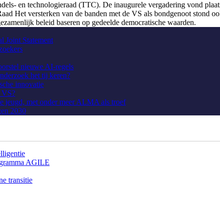
ls- en technologieraad (TTC). De inaugurele vergadering vond plaats
 Raad Het versterken van de banden met de VS als bondgenoot stond oo
gezamenlijk beleid baseren op gedeelde democratische waarden.
 Joint Statement
rzoekers
orstel nieuwe AI-regels
onderzoek het tij keren?
sche innovatie
e VS?
de jeugd, met onder meer ALMA als troef
egen 2030
lligentie
programma AGILE
e transitie