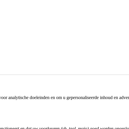
oor analytische doeleinden en om u gepersonaliseerde inhoud en advert
functioneert en dat uw voorkeuren (vb. taal, regio) goed worden opgesl