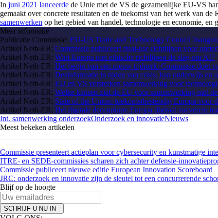
In
juni 2021 lanceerde
de Unie met de VS de gezamenlijke EU-VS hande
gemaakt over concrete resultaten en de toekomst van het werk van de
samenwerken
op het gebied van handel, technologie en economie, en 
Meer informatie
Publicatie Commissie:
EU-US Trade and Technology Council Inaugural
Artikel Neth-ER:
Commissie publiceert dual-use richtlijnen voor onde
Artikel Neth-ER:
Wint Europa met ethische richtlijnen de slag om AI?
Artikel Neth-ER:
Het begin van een nieuw tijdperk: Commissie doet vo
Artikel Neth-ER:
Desinformatie in tijden van crisis: kan onderwijs en 
Artikel Neth-ER:
EU en VS versterken samenwerking voor technologi
Artikel Neth-ER:
Welke kansen ziet de EU voor samenwerking met d
Artikel Neth-ER:
State of the Union: toekomstbestendig Europa voor 
Artikel Neth-ER:
Het digitale decennium: Europa digitaal soeverein t
Int. samenwerking onderzoek
Onderzoek en innovatie
Nieuws
Meest bekeken artikelen
Commissie presenteert actieplan voor cybersecurity en kunstmatige inte
ITRE- en SEDE-commissies scharen zich achter defensie-innovatie
Commissie publiceert nieuwe editie European Innovation Scoreboard
JRC: onderzoek en innovatie zijn de sleutel tot een concurrerende schon
Blijf op de hoogte
SCHRIJF U NU IN
VOLG ONS: