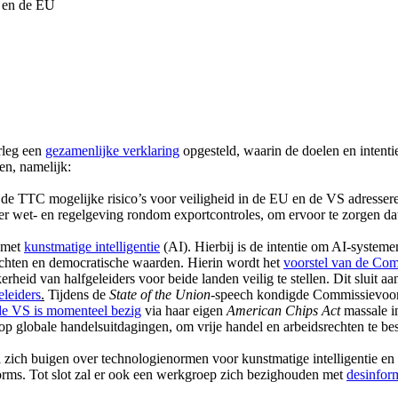
rleg een
gezamenlijke verklaring
opgesteld, waarin de doelen en inten
en, namelijk:
de TTC mogelijke risico’s voor veiligheid in de EU en de VS adresse
wet- en regelgeving rondom exportcontroles, om ervoor te zorgen dat 
 met
kunstmatige intelligentie
(AI). Hierbij is de intentie om AI-system
chten en democratische waarden. Hierin wordt het
voorstel van de Co
id van halfgeleiders voor beide landen veilig te stellen. Dit sluit a
eleiders
.
Tijdens de
State of the Union
-speech kondigde Commissievoor
de VS is momenteel bezig
via haar eigen
American Chips Act
massale in
op globale handelsuitdagingen, om vrije handel en arbeidsrechten te b
zich buigen over technologienormen voor kunstmatige intelligentie e
orms. Tot slot zal er ook een werkgroep zich bezighouden met
desinfor