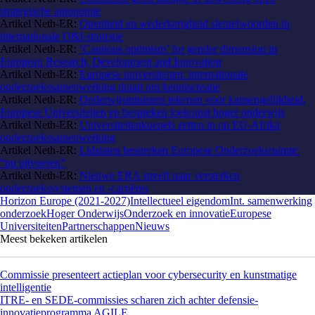
strategische autonomie
Artikel Neth-ER:
Openheid en wederkerigheid sleutelwoorden in
internationale O&I-strategie
Artikel Neth-ER:
‘Cautious optimism’ for gender dimension in
European Research, Development and Innovation
Artikel Neth-ER:
Europese universiteiten: internationale
onderzoekssamenwerking draait om kenniscreatie
Artikel Neth-ER:
Onderwijsministers tekenen voor kansengelijkheid,
Europese Universiteiten en bespreken toekomst hoger onderwijs
Artikel Neth-ER:
Universiteitenkoepels zetten in op EU-Afrika
onderzoekssamenwerking
Artikel Neth-ER:
Lidstaten bespreken Europese Onderzoeksruimte:
“nu uitvoeren”
Artikel Neth-ER:
Nieuwe ERA streeft naar versterken
onderzoekssystemen en -carrières
Horizon Europe (2021-2027)
Intellectueel eigendom
Int. samenwerking
onderzoek
Hoger Onderwijs
Onderzoek en innovatie
Europese
Universiteiten
Partnerschappen
Nieuws
Meest bekeken artikelen
Commissie presenteert actieplan voor cybersecurity en kunstmatige
intelligentie
ITRE- en SEDE-commissies scharen zich achter defensie-
innovatieprogramma AGILE