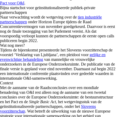
Pact voor O&I
.
Bijna startschot voor geïnstitutionaliseerde publiek-private
partnerschappen
Naar verwachting wordt de wetgeving over de
tien industriële
partnerschappen
onder Horizon Europe tijdens de Raad
Concurrentievermogen van november goedgekeurd. Daarvoor is eerst
nog de finale toezegging van het Parlement vereist. Als dat
voorspoedig verloopt kunnen de partnerschappen de eerste open calls
publiceren begin 2022.
Wat nog meer?
Tijdens de bijeenkomst presenteerde het Sloveens voorzitterschap de
voorstel ‘Verklaring van Ljubljana’, een pleidooi voor
gelijke en
evenwichtige behandeling
van mannelijke en vrouwelijke
onderzoekers in de Europese Onderzoeksruimte. De publicatie van de
finale versie is gepland voor eind november. Daarnaast zal begin 2022
een internationale conferentie plaatsvinden over gedeelde waarden in
internationale O&I-samenwerking.
Context
Met de aanname van de Raadsconclusies over een mondiale
benadering van O&I rest alleen nog de aanname van een tweetal
conclusies over de Europese Onderzoeksruimte: de bestuursstructuur
en het Pact en de
Single Basic Act
, het wetgevingsstuk van de
geïnstitutionaliseerde partnerschappen, onder het
Sloveens
voorzitterschap
. Wat betreft de uitwerking van de nieuwe Europese
strategie voor internationale samenwerking op het gebied van