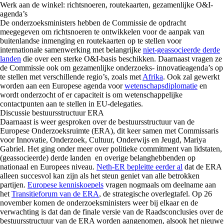
Werk aan de winkel: richtsnoeren, routekaarten, gezamenlijke O&I-
agenda’s
De onderzoeksministers hebben de Commissie de opdracht
meegegeven om richtsnoeren te ontwikkelen voor de aanpak van
buitenlandse inmenging en routekaarten op te stellen voor
internationale samenwerking met belangrijke
niet-geassocieerde derde
landen
die over een sterke O&I-basis beschikken. Daarnaast vragen ze
de Commissie ook om gezamenlijke onderzoeks- innovatieagenda’s op
te stellen met verschillende regio’s, zoals met
Afrika
. Ook zal gewerkt
worden aan een Europese agenda voor
wetenschapsdiplomatie
en
wordt onderzocht of er capaciteit is om wetenschappelijke
contactpunten aan te stellen in EU-delegaties.
Discussie bestuursstructuur ERA
Daarnaast is weer gesproken over de bestuursstructuur van de
Europese Onderzoeksruimte (ERA), dit keer samen met Commissaris
voor Innovatie, Onderzoek, Cultuur, Onderwijs en Jeugd, Mariya
Gabriel. Het ging onder meer over politieke commitment van lidstaten,
(geassocieerde) derde landen en overige belanghebbenden op
nationaal en Europees niveau.
Neth-ER bepleitte eerder al
dat de ERA
alleen succesvol kan zijn als het steun geniet van alle betrokken
partijen.
Europese kenniskoepels
vragen nogmaals om deelname aan
het
Transitieforum van de ERA
, de strategische overlegtafel. Op 26
november komen de onderzoeksministers weer bij elkaar en de
verwachting is dat dan de finale versie van de Raadsconclusies over de
bestuursstructuur van de ERA worden aangenomen, alsook het nieuwe