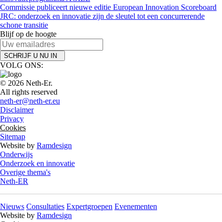
Commissie publiceert nieuwe editie European Innovation Scoreboard
JRC: onderzoek en innovatie zijn de sleutel tot een concurrerende
schone transitie
Blijf op de hoogte
SCHRIJF U NU IN
VOLG ONS:
© 2026 Neth-Er.
All rights reserved
neth-er@neth-er.eu
Disclaimer
Privacy
Cookies
Sitemap
Website by
Ramdesign
Onderwijs
Onderzoek en innovatie
Overige thema's
Neth-ER
Nieuws
Consultaties
Expertgroepen
Evenementen
Website by
Ramdesign