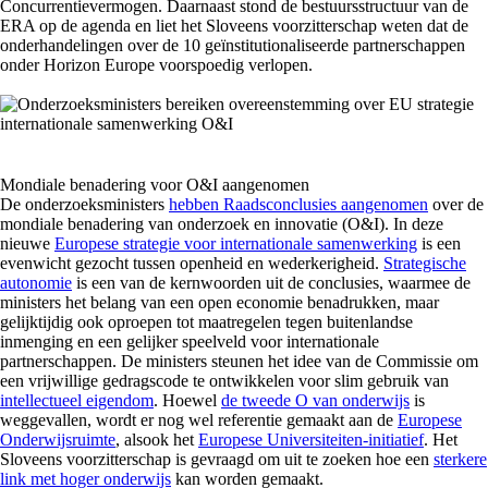
Concurrentievermogen. Daarnaast stond de bestuursstructuur van de
ERA op de agenda en liet het Sloveens voorzitterschap weten dat de
onderhandelingen over de 10 geïnstitutionaliseerde partnerschappen
onder Horizon Europe voorspoedig verlopen.
Mondiale benadering voor O&I aangenomen
De onderzoeksministers
hebben Raadsconclusies aangenomen
over de
mondiale benadering van onderzoek en innovatie (O&I). In deze
nieuwe
Europese strategie voor internationale samenwerking
is een
evenwicht gezocht tussen openheid en wederkerigheid.
Strategische
autonomie
is een van de kernwoorden uit de conclusies, waarmee de
ministers het belang van een open economie benadrukken, maar
gelijktijdig ook oproepen tot maatregelen tegen buitenlandse
inmenging en een gelijker speelveld voor internationale
partnerschappen. De ministers steunen het idee van de Commissie om
een vrijwillige gedragscode te ontwikkelen voor slim gebruik van
intellectueel eigendom
. Hoewel
de tweede O van onderwijs
is
weggevallen, wordt er nog wel referentie gemaakt aan de
Europese
Onderwijsruimte
, alsook het
Europese Universiteiten-initiatief
. Het
Sloveens voorzitterschap is gevraagd om uit te zoeken hoe een
sterkere
link met hoger onderwijs
kan worden gemaakt.